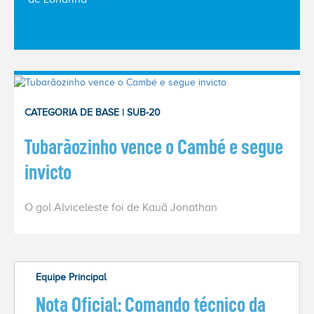
ACESSE
O NOVO
SITE
Home
CATEGORIA DE BASE | SUB-20
O
Tubarãozinho vence o Cambé e segue
Clube
invicto
Sócios
O gol Alviceleste foi de Kauã Jonathan
Esportes
Notícias
Equipe Principal
Nota Oficial: Comando técnico da