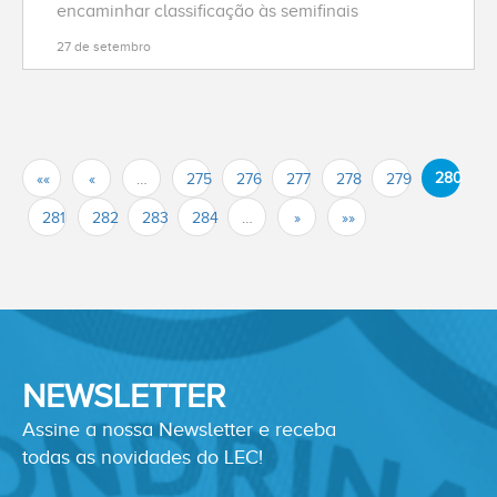
encaminhar classificação às semifinais
27 de setembro
280
««
«
…
275
276
277
278
279
281
282
283
284
…
»
»»
NEWSLETTER
Assine a nossa Newsletter e receba
todas as novidades do LEC!