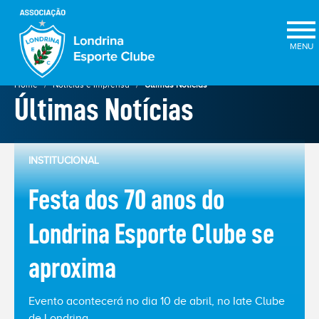
×
Home
Notícias e Imprensa
Últimas Notícias
Últimas Notícias
INSTITUCIONAL
Festa dos 70 anos do
Londrina Esporte Clube se
ELEIÇÕES
aproxima
2025
★
Evento acontecerá no dia 10 de abril, no Iate Clube
de Londrina