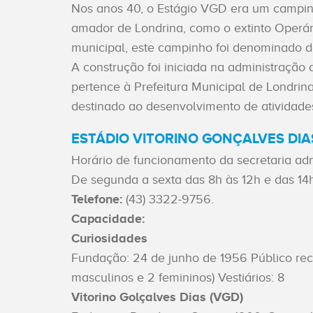
ACESSE
Nos anos 40, o Estágio VGD era um campinho
O NOVO
amador de Londrina, como o extinto Operári
SITE
municipal, este campinho foi denominado d
A construção foi iniciada na administração
Home
pertence à Prefeitura Municipal de Londri
destinado ao desenvolvimento de atividades 
O
ESTÁDIO VITORINO GONÇALVES DIA
Clube
Horário de funcionamento da secretaria adm
De segunda a sexta das 8h às 12h e das 14h
Sócios
Telefone:
(43) 3322-9756.
Capacidade:
Esportes
Curiosidades
Fundação: 24 de junho de 1956 Público recor
Notícias
masculinos e 2 femininos) Vestiários: 8
Vitorino Golçalves Dias (VGD)