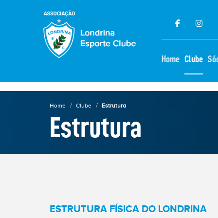
×
Home
Clube
Só
Home
Clube
Estrutura
Estrutura
ELEIÇÕES
2025
★
ESTRUTURA FÍSICA DO LONDRINA