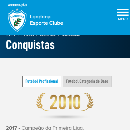
×
Home
Futebol
Sobre nós
Conquistas
Conquistas
Futebol Profissional
Futebol Categoria de Base
ELEIÇÕES
2025
★
2017 -
Campeão da Primeira Liga.