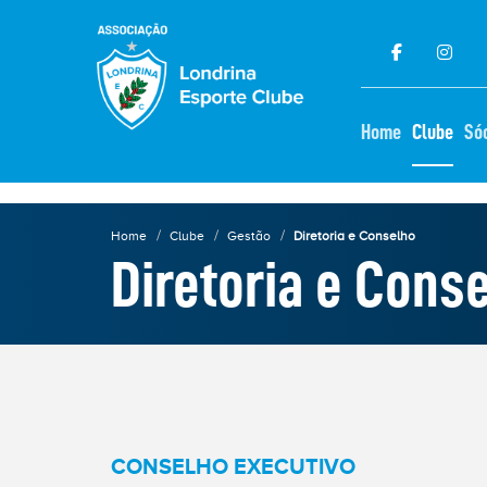
×
Home
Clube
Só
Home
Clube
Gestão
Diretoria e Conselho
Diretoria e Cons
ELEIÇÕES
2025
★
CONSELHO EXECUTIVO