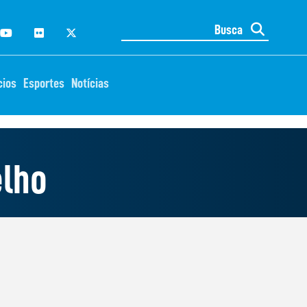
cios
Esportes
Notícias
elho