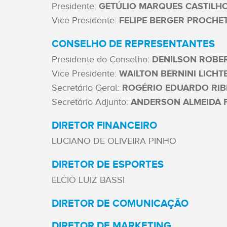
ACESSE
Presidente:
GETÚLIO MARQUES CASTILH
O NOVO
Vice Presidente:
FELIPE BERGER PROCHE
SITE
CONSELHO DE REPRESENTANTES
Home
Presidente do Conselho:
DENILSON ROBE
Vice Presidente:
WAILTON BERNINI LICH
O
Secretário Geral:
ROGÉRIO EDUARDO RIB
Secretário Adjunto:
ANDERSON ALMEIDA 
Clube
DIRETOR FINANCEIRO
Sócios
LUCIANO DE OLIVEIRA PINHO
Esportes
DIRETOR DE ESPORTES
ELCIO LUIZ BASSI
Notícias
DIRETOR DE COMUNICAÇÃO
DIRETOR DE MARKETING