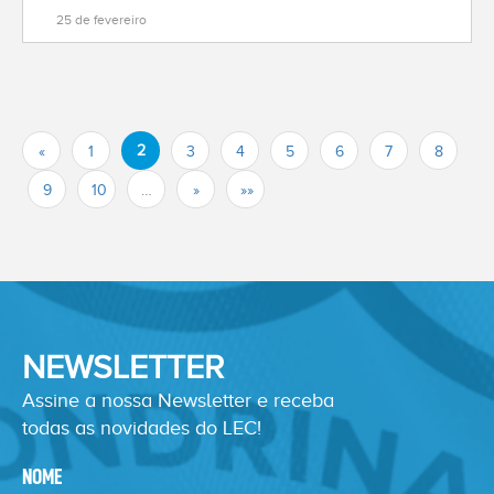
25 de fevereiro
2
«
1
3
4
5
6
7
8
9
10
…
»
»»
NEWSLETTER
Assine a nossa Newsletter e receba
todas as novidades do LEC!
NOME