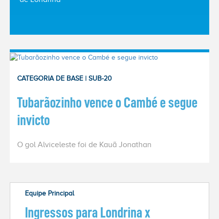
ACESSE
O NOVO
SITE
Home
CATEGORIA DE BASE | SUB-20
O
Tubarãozinho vence o Cambé e segue
Clube
invicto
Sócios
O gol Alviceleste foi de Kauã Jonathan
Esportes
Notícias
Equipe Principal
Ingressos para Londrina x