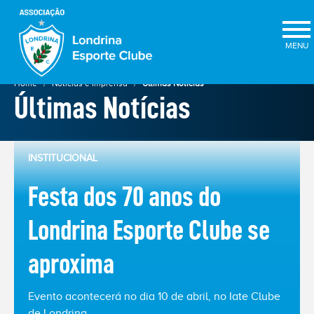
×
Home
Notícias e Imprensa
Últimas Notícias
Últimas Notícias
INSTITUCIONAL
Festa dos 70 anos do
Londrina Esporte Clube se
ELEIÇÕES
aproxima
2025
★
Evento acontecerá no dia 10 de abril, no Iate Clube
de Londrina