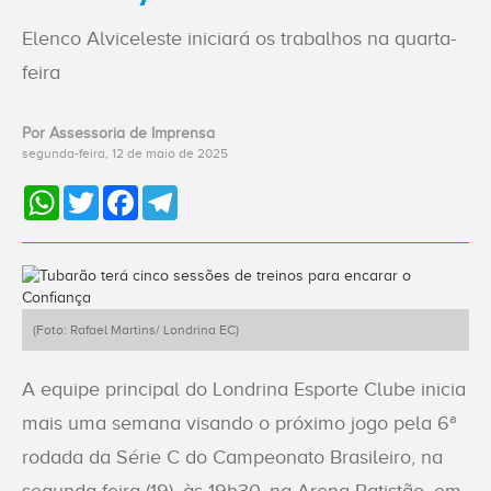
ACESSE
O NOVO
Elenco Alviceleste iniciará os trabalhos na quarta-
SITE
feira
Home
Por Assessoria de Imprensa
segunda-feira, 12 de maio de 2025
O
WhatsApp
Twitter
Facebook
Telegram
Clube
Sócios
(Foto: Rafael Martins/ Londrina EC)
Esportes
A equipe principal do Londrina Esporte Clube inicia
Notícias
mais uma semana visando o próximo jogo pela 6ª
rodada da Série C do Campeonato Brasileiro, na