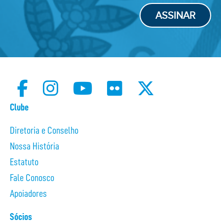
ASSINAR
Clube
Diretoria e Conselho
Nossa História
Estatuto
Fale Conosco
Apoiadores
Sócios