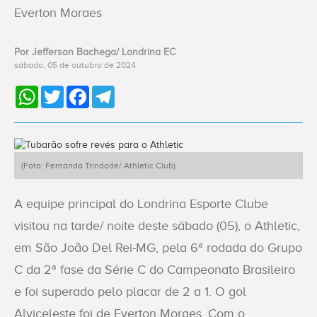
ACESSE
Everton Moraes
O NOVO
SITE
Por Jefferson Bachega/ Londrina EC
sábado, 05 de outubro de 2024
Home
WhatsApp
Twitter
Facebook
Telegram
O
Clube
(Foto: Fernanda Trindade/ Athletic Club)
Sócios
A equipe principal do Londrina Esporte Clube
visitou na tarde/ noite deste sábado (05), o Athletic,
Esportes
em São João Del Rei-MG, pela 6ª rodada do Grupo
Notícias
C da 2ª fase da Série C do Campeonato Brasileiro
e foi superado pelo placar de 2 a 1. O gol
Alviceleste foi de Everton Moraes. Com o