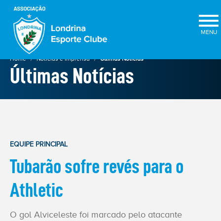
×
Home
Notícias e Imprensa
Últimas Notícias
Últimas Notícias
EQUIPE PRINCIPAL
Tubarão sofre revés para o
ELEIÇÕES
2025
Athletic
★
O gol Alviceleste foi marcado pelo atacante