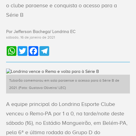
ACESSE
o clube paraense e conquista o acesso para a
O NOVO
Série B
SITE
Por Jefferson Bachega/ Londrina EC
Home
sábado, 16 de janeiro de 2021
WhatsApp
Twitter
Facebook
Telegram
O
Clube
Sócios
Tubarão comemorou em solo paraense o acesso para à Série B de
2021. (Foto: Gustavo Oliveira/ LEC)
Esportes
A equipe principal do Londrina Esporte Clube
venceu o Remo-PA por 1 a 0, na tarde/noite deste
Notícias
sábado (16), no Estádio Mangueirão, em Belém-PA,
pela 6ª e última rodada do Grupo D do