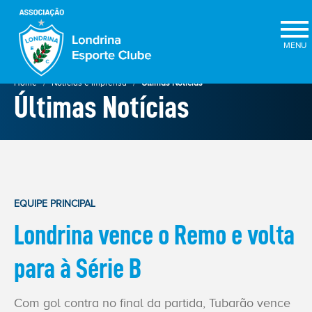
×
Home
Notícias e Imprensa
Últimas Notícias
Últimas Notícias
EQUIPE PRINCIPAL
Londrina vence o Remo e volta
ELEIÇÕES
2025
para à Série B
★
Com gol contra no final da partida, Tubarão vence