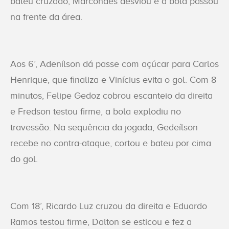
bateu cruzado, Marcondes desviou e a bola passou
na frente da área.
Aos 6’, Adenílson dá passe com açúcar para Carlos
Henrique, que finaliza e Vinícius evita o gol. Com 8
minutos, Felipe Gedoz cobrou escanteio da direita
e Fredson testou firme, a bola explodiu no
travessão. Na sequência da jogada, Gedeílson
recebe no contra-ataque, cortou e bateu por cima
do gol.
Com 18’, Ricardo Luz cruzou da direita e Eduardo
Ramos testou firme, Dalton se esticou e fez a